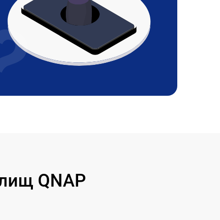
илищ QNAP