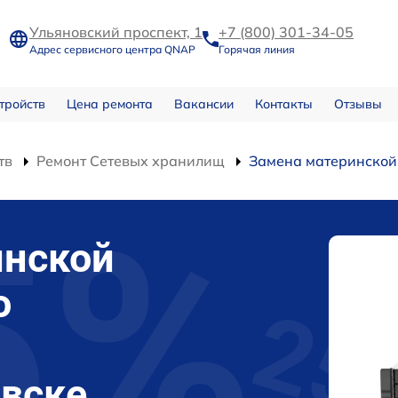
Ульяновский проспект, 1
+7 (800) 301-34-05
Адрес сервисного центра QNAP
Горячая линия
тройств
Цена ремонта
Вакансии
Контакты
Отзывы
тв
Ремонт Сетевых хранилищ
Замена материнской
инской
о
вске