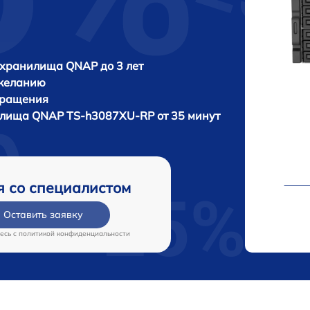
 хранилища QNAP до 3 лет
 желанию
бращения
нилища
QNAP TS-h3087XU-RP от 35 минут
я со специалистом
Оставить заявку
есь c
политикой конфиденциальности