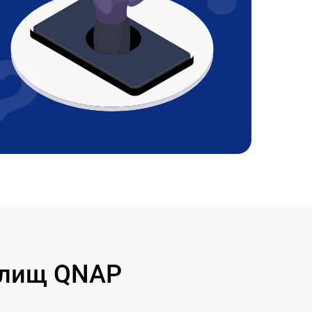
илищ QNAP