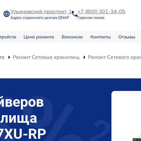
Ульяновский проспект, 1
+7 (800) 301-34-05
Адрес сервисного центра QNAP
Горячая линия
тройств
Цена ремонта
Вакансии
Контакты
Отзывы
тв
Ремонт Сетевых хранилищ
Ремонт Сетевого хр
йверов
илища
7XU-RP