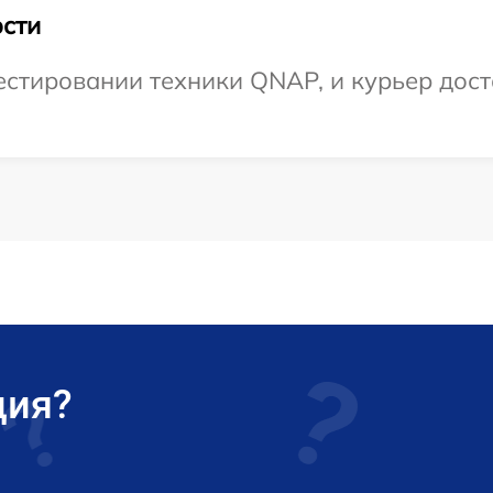
сти
тировании техники QNAP, и курьер доста
ция?