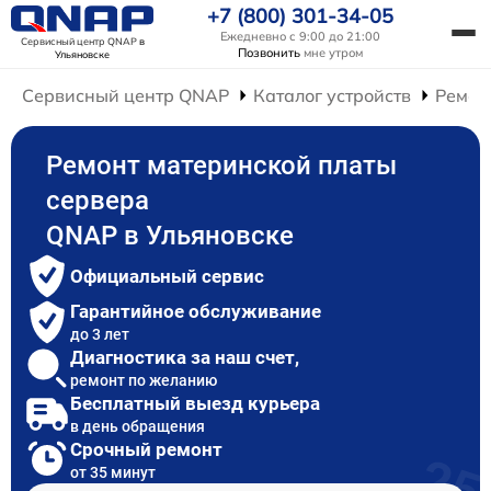
+7 (800) 301-34-05
Ежедневно с 9:00 до 21:00
Сервисный центр QNAP
в
Позвонить
мне утром
Ульяновске
Сервисный центр QNAP
Каталог устройств
Ремон
Ремонт материнской платы
сервера
QNAP в Ульяновске
Официальный сервис
Гарантийное обслуживание
до 3 лет
Диагностика за наш счет,
ремонт по желанию
Бесплатный выезд курьера
в день обращения
Срочный ремонт
от 35 минут